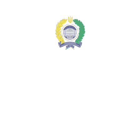
Меню
Пам’ятаємо. Перемагаємо. Захищаємо майбутнє.
Національний університет
"Полтавська політехніка імені Юрія
Кондратюка"
ua
ua
en
Про університет
Адміністрація
Гордість університету
Історія університету
Віртуальний тур
Екскурсійні тури
Контакти