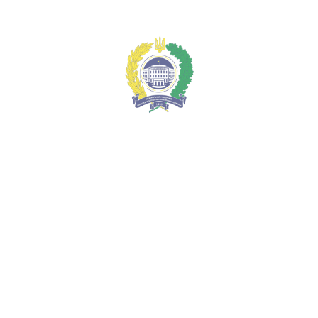
Меню
Викладачка політехніки успішно завершила курс
«Європейські практики наукової досконалості в цифрову еру»
Національний університет
"Полтавська політехніка імені Юрія
Кондратюка"
ua
ua
en
Про університет
Адміністрація
Гордість університету
Історія університету
Віртуальний тур
Екскурсійні тури