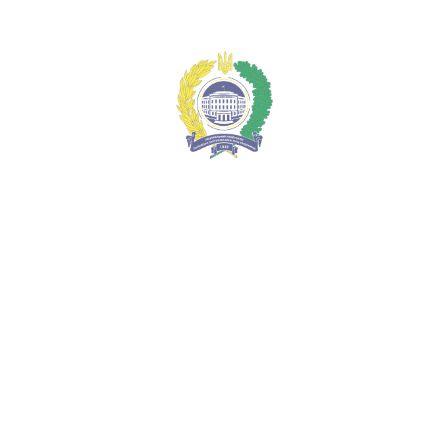
Меню
Майбутні фінансисти розглянули сучасні тренди діяльності
кредитних спілок на прикладі першої в Полтаві «Каси
взаємодопомоги»
Національний університет
"Полтавська політехніка імені Юрія
Кондратюка"
ua
ua
en
Про університет
Адміністрація
Гордість університету
Історія університету
Віртуальний тур