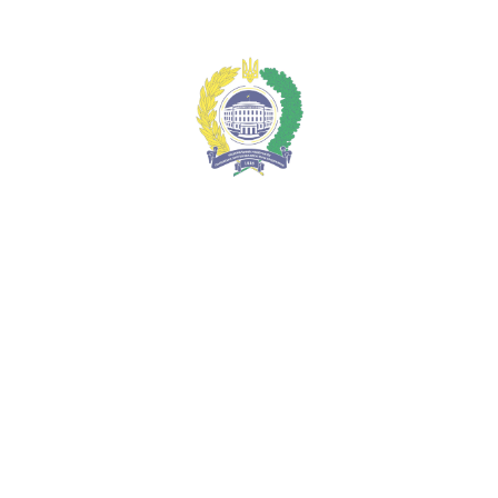
Меню
Спілка буровиків України з нагоди професійного свята
провела круглий стіл, присвячений раціональному освоєнню
надр та підготовці кадрів
Національний університет
"Полтавська політехніка імені Юрія
Кондратюка"
ua
ua
en
Про університет
Адміністрація
Гордість університету
Історія університету
Віртуальний тур